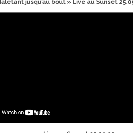
letant jusqu’au bout » Live au Sunset 25.09